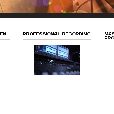
MEN
PROFESSIONAL RECORDING
MAS
PRO
___________________________________
____
___