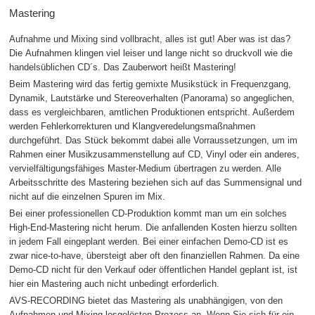
Mastering
Aufnahme und Mixing sind vollbracht, alles ist gut! Aber was ist das?
Die Aufnahmen klingen viel leiser und lange nicht so druckvoll wie die
handelsüblichen CD´s. Das Zauberwort heißt Mastering!
Beim Mastering wird das fertig gemixte Musikstück in Frequenzgang,
Dynamik, Lautstärke und Stereoverhalten (Panorama) so angeglichen,
dass es vergleichbaren, amtlichen Produktionen entspricht. Außerdem
werden Fehlerkorrekturen und Klangveredelungsmaßnahmen
durchgeführt. Das Stück bekommt dabei alle Vorraussetzungen, um im
Rahmen einer Musikzusammenstellung auf CD, Vinyl oder ein anderes,
vervielfältigungsfähiges Master-Medium übertragen zu werden. Alle
Arbeitsschritte des Mastering beziehen sich auf das Summensignal und
nicht auf die einzelnen Spuren im Mix.
Bei einer professionellen CD-Produktion kommt man um ein solches
High-End-Mastering nicht herum. Die anfallenden Kosten hierzu sollten
in jedem Fall eingeplant werden. Bei einer einfachen Demo-CD ist es
zwar nice-to-have, übersteigt aber oft den finanziellen Rahmen. Da eine
Demo-CD nicht für den Verkauf oder öffentlichen Handel geplant ist, ist
hier ein Mastering auch nicht unbedingt erforderlich.
AVS-RECORDING bietet das Mastering als unabhängigen, von den
Aufnahmen und Mixing losgelösten Prozess an. Wenn Sie sich für ein