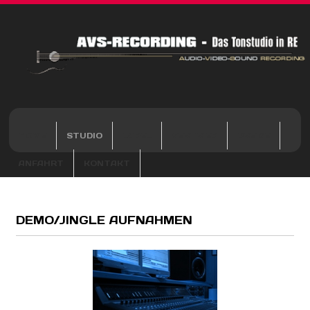
HOME
STUDIO
LABEL
VERTRIEB
PREISE
ANFAHRT
KONTAKT
DEMO/JINGLE AUFNAHMEN